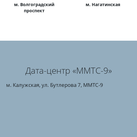
м. Волгоградский
м. Нагатинская
проспект
Дата-центр «ММТС-9»
м. Калужская, ул. Бутлерова 7, MMTC-9