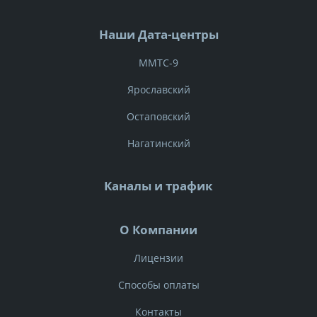
Наши Дата-центры
Комментарий:
ММТС-9
Ярославский
Остаповский
Звоните
Нагатинский
+7 499 702-08-00
Каналы и трафик
Пишите
О Компании
manager@tech.ru
Лицензии
Нажимая кнопку "Отправить заказ", я даю свое согласие на
Способы оплаты
обработку моих персональных данных в соответствии с
законом №152-ФЗ «О персональных данных» от 27.07.2006 и
Контакты
принимаю условия
Пользовательского соглашения
.