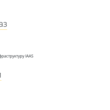
аз
раструктуру IAAS
и