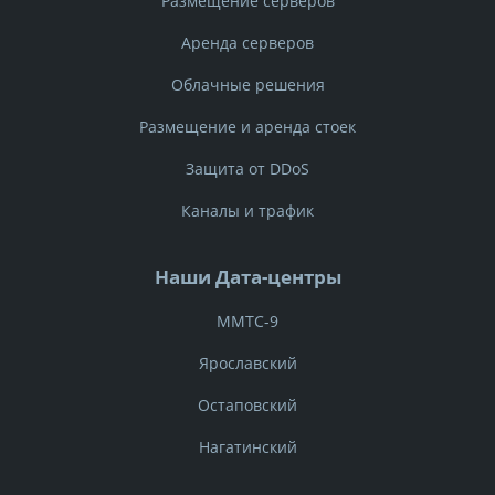
Размещение серверов
Аренда серверов
Контактный телефон:
Облачные решения
Размещение и аренда стоек
E-mail:
Защита от DDoS
Каналы и трафик
Комментарий:
Наши Дата-центры
ММТС-9
Ярославский
Звоните
Остаповский
Нагатинский
+7 499 702-08-00